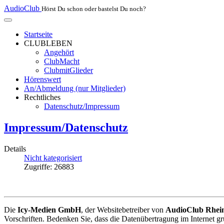
AudioClub
Hörst Du schon oder bastelst Du noch?
Startseite
CLUBLEBEN
Angehört
ClubMacht
ClubmitGlieder
Hörenswert
An/Abmeldung (nur Mitglieder)
Rechtliches
Datenschutz/Impressum
Impressum/Datenschutz
Details
Nicht kategorisiert
Zugriffe: 26883
Die
Icy-Medien GmbH
, der Websitebetreiber von
AudioClub Rhei
Vorschriften. Bedenken Sie, dass die Datenübertragung im Internet gru