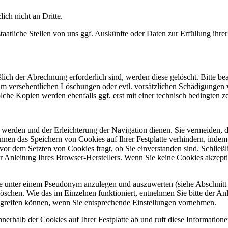
ich nicht an Dritte.
liche Stellen von uns ggf. Auskünfte oder Daten zur Erfüllung ihrer
ich der Abrechnung erforderlich sind, werden diese gelöscht. Bitte bea
, um versehentlichen Löschungen oder evtl. vorsätzlichen Schädigunge
che Kopien werden ebenfalls ggf. erst mit einer technisch bedingten ze
t werden und der Erleichterung der Navigation dienen. Sie vermeiden, 
nnen das Speichern von Cookies auf Ihrer Festplatte verhindern, indem
 vor dem Setzten von Cookies fragt, ob Sie einverstanden sind. Schließ
der Anleitung Ihres Browser-Herstellers. Wenn Sie keine Cookies akzept
 unter einem Pseudonym anzulegen und auszuwerten (siehe Abschnitt 
öschen. Wie das im Einzelnen funktioniert, entnehmen Sie bitte der Anle
ugreifen können, wenn Sie entsprechende Einstellungen vornehmen.
nerhalb der Cookies auf Ihrer Festplatte ab und ruft diese Information