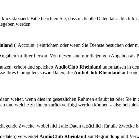
z skizziert. Bitte beachten Sie, dass nicht alle Daten tatsächlich fü
gegeben werden.
inland
("Account") einrichten oder wenn Sie Dienste besuchen oder nu
ngaben zu Ihrer Person. Von diesen sind nur diejenigen Angaben als Pf
utzen, erhebt und speichert
AudioClub Rheinland
automatisch in den
esse Ihres Computers sowie Daten, die
AudioClub Rheinland
auf soge
dann weiter, wenn dies im gesetzlichen Rahmen erlaubt ist oder Sie i
mmen und welche zu Ihnen zurückverfolgt werden können – also beispie
dlegende Zwecke, wobei nicht alle Daten tatsächlich für alle Zwecke b
andsdaten) verwendet
AudioClub Rheinland
zur Begründung und Verwa