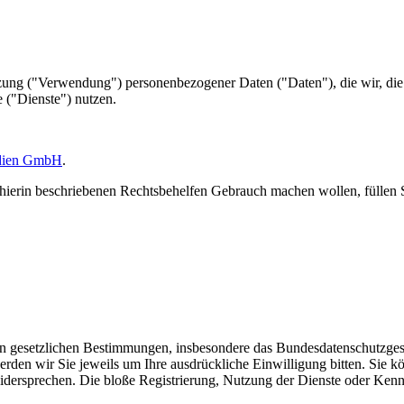
tzung ("Verwendung") personenbezogener Daten ("Daten"), die wir, d
("Dienste") nutzen.
dien GmbH
.
hierin beschriebenen Rechtsbehelfen Gebrauch machen wollen, füllen 
den gesetzlichen Bestimmungen, insbesondere das Bundesdatenschutzge
rden wir Sie jeweils um Ihre ausdrückliche Einwilligung bitten. Sie k
ersprechen. Die bloße Registrierung, Nutzung der Dienste oder Kennt