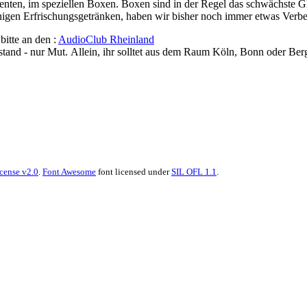
nten, im speziellen Boxen. Boxen sind in der Regel das schwächste Gli
einigen Erfrischungsgetränken, haben wir bisher noch immer etwas Verb
bitte an den :
AudioClub Rheinland
stand - nur Mut. Allein, ihr solltet aus dem Raum Köln, Bonn oder B
cense v2.0
.
Font Awesome
font licensed under
SIL OFL 1.1
.